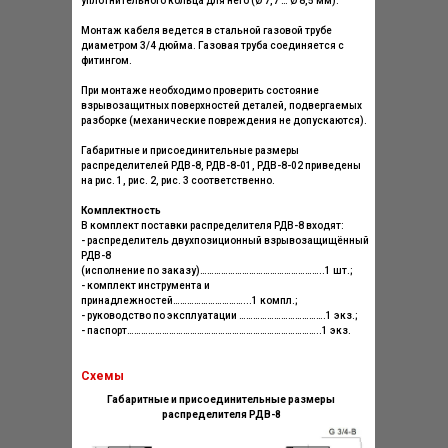
уплотнительного кольца для него (Ø 7,7 … Ø 8,5 мм).
Монтаж кабеля ведется в стальной газовой трубе
диаметром 3/4 дюйма. Газовая труба соединяется с
фитингом.
При монтаже необходимо проверить состояние
взрывозащитных поверхностей деталей, подвергаемых
разборке (механические повреждения не допускаются).
Габаритные и присоединительные размеры
распределителей РДВ-8, РДВ-8-01, РДВ-8-02 приведены
на рис. 1, рис. 2, рис. 3 соответственно.
Комплектность
В комплект поставки распределителя РДВ-8 входят:
- распределитель двухпозиционный взрывозащищённый
РДВ-8
(исполнение по заказу)……………………………………………..1 шт.;
- комплект инструмента и
принадлежностей…………………………...1 компл.;
- руководство по эксплуатации ……………………………….1 экз.;
- паспорт………………………………………………………………………..1 экз.
Схемы
Габаритные и присоединительные размеры
распределителя
РДВ-8