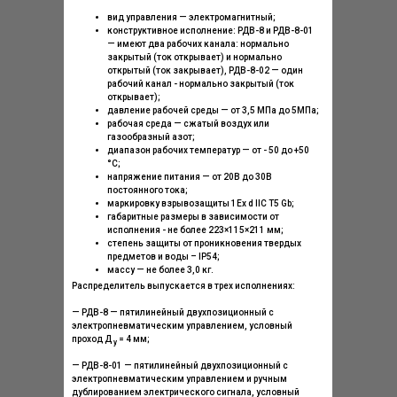
вид управления — электромагнитный;
конструктивное исполнение: РДВ-8 и РДВ-8-01
— имеют два рабочих канала: нормально
закрытый (ток открывает) и нормально
открытый (ток закрывает), РДВ-8-02 — один
рабочий канал - нормально закрытый (ток
открывает);
давление рабочей среды — от 3,5 МПа до 5МПа;
рабочая среда — сжатый воздух или
газообразный азот;
диапазон рабочих температур — от - 50 до +50
°С;
напряжение питания — от 20В до 30В
постоянного тока;
маркировку взрывозащиты 1Ex d llC T5 Gb;
габаритные размеры в зависимости от
исполнения - не более 223×115×211 мм;
степень защиты от проникновения твердых
предметов и воды – IP54;
массу — не более 3,0 кг.
Распределитель выпускается в трех исполнениях:
— РДВ-8 — пятилинейный двухпозиционный с
электропневматическим управлением, условный
проход Д
= 4 мм;
у
— РДВ-8-01 — пятилинейный двухпозиционный с
электропневматическим управлением и ручным
дублированием электрического сигнала, условный