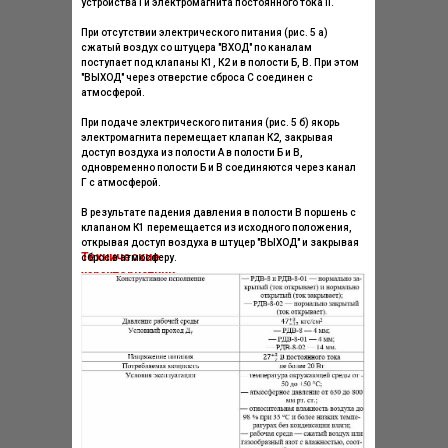
устройства I и электромагнита постоянного тока II.
При отсутствии электрического питания (рис. 5 а)
сжатый воздух со штуцера "ВХОД" по каналам
поступает под клапаны К1, К2 и в полости Б, В. При этом
"ВЫХОД" через отверстие сброса С соединен с
атмосферой.
При подаче электрического питания (рис. 5 б) якорь
электромагнита перемещает клапан К2, закрывая
доступ воздуха из полости А в полости Б и В,
одновременно полости Б и В соединяются через канал
Г с атмосферой.
В результате падения давления в полости В поршень с
клапаном К1 перемещается из исходного положения,
открывая доступ воздуха в штуцер "ВЫХОД" и закрывая
Технические
сброс в атмосферу.
характеристики