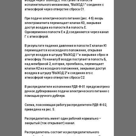
воздух через "ВЫХОД 2" поступает в полость
исполнительного механизма, "ВЫХОД 1" соединен с
атмосферой через отверстие сброса С1.
При подаче электрического питания (рис. 4 б) якорь
электромагнита перемещает клапан К3, закрывая
доступ воздуха из полости А в полость Е.
Одновременно полости Е и Д соединяются через канал
Г с атмосферой.
В результате падения давления в полости Е клапан К1
перемещается из исходного положения, открывая
доступ воздуха в штуцер "ВЫХОД 1" и закрывая сброс в
атмосферу. По каналу В воздух поступает в полость Б,
над мембраной 2, которая, прогибаясь, перемещает
клапан К2 из исходного положения, закрывая доступ
воздуха в штуцер "ВЫХОД 2" и соединяя его с
атмосферой через отверстие сброса С2.
В распределителе исполнения РДВ-8-01 предусмотрено
ручное дублирование подачи электрического питания с
помощью ручного дублера.
Схема, поясняющая работу распределителя РДВ-8-02,
приведена на рис. 5.
Распределитель имеет один рабочий нормально –
закрытый (ток открывает) канал.
Распределитель состоит из распределительного