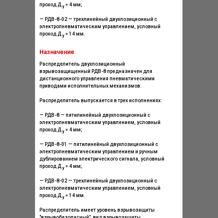
проход Д
= 4 мм;
у
— РДВ-8-02 — трехлинейный двухпозиционный с
электропневматическим управлением, условный
проход Д
= 14 мм.
у
Назначение
Распределитель двухпозиционный
взрывозащищенный РДВ-8 предназначен для
дистанционного управления пневматическими
приводами исполнительных механизмов.
Распределитель выпускается в трех исполнениях:
— РДВ-8 — пятилинейный двухпозиционный с
электропневматическим управлением, условный
проход Д
= 4 мм;
у
— РДВ-8-01 — пятилинейный двухпозиционный с
электропневматическим управлением и ручным
дублированием электрического сигнала, условный
проход Д
= 4 мм;
у
— РДВ-8-02 — трехлинейный двухпозиционный с
электропневматическим управлением, условный
проход Д
= 14 мм.
у
Распределитель имеет уровень взрывозащиты
"взрывобезопасный", вид взрывозащиты