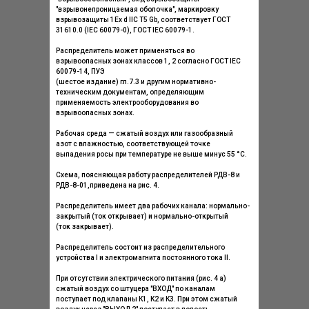
"взрывонепроницаемая оболочка", маркировку
взрывозащиты 1Ex d IIС Т5 Gb, соответствует ГОСТ
31610.0 (IEC 60079-0), ГОСТ IEC 60079-1.
Распределитель может применяться во
взрывоопасных зонах классов 1, 2 согласно ГОСТ IEC
60079-14, ПУЭ
(шестое издание) гл.7.3 и другим нормативно-
техническим документам, определяющим
применяемость электрооборудования во
взрывоопасных зонах.
Рабочая среда — сжатый воздух или газообразный
азот с влажностью, соответствующей точке
выпадения росы при температуре не выше минус 55 °С.
Схема, поясняющая работу распределителей РДВ-8 и
РДВ-8-01,приведена на рис. 4.
Распределитель имеет два рабочих канала: нормально-
закрытый (ток открывает) и нормально-открытый
(ток закрывает).
Распределитель состоит из распределительного
устройства I и электромагнита постоянного тока II.
При отсутствии электрического питания (рис. 4 а)
сжатый воздух со штуцера "ВХОД" по каналам
поступает под клапаны К1, К2 и К3. При этом сжатый